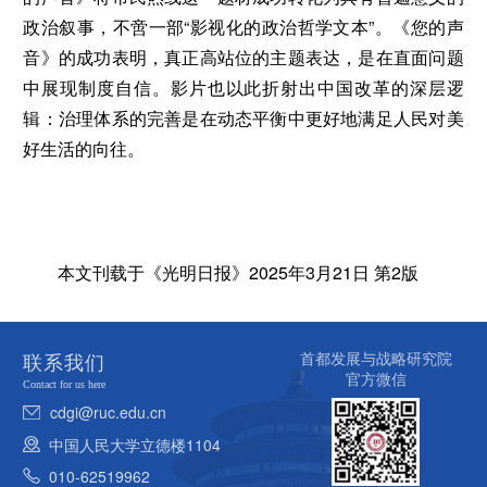
政治叙事，不啻一部“影视化的政治哲学文本”。《您的声
音》的成功表明，真正高站位的主题表达，是在直面问题
中展现制度自信。影片也以此折射出中国改革的深层逻
辑：治理体系的完善是在动态平衡中更好地满足人民对美
好生活的向往。
本文刊载于《光明日报》2025年3月21日 第2版
首都发展与战略研究院
联系我们
官方微信
Contact for us here
cdgi@ruc.edu.cn
中国人民大学立德楼1104
010-62519962