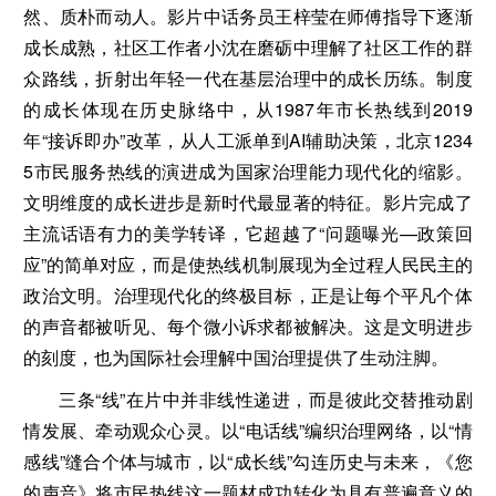
然、质朴而动人。影片中话务员王梓莹在师傅指导下逐渐
成长成熟，社区工作者小沈在磨砺中理解了社区工作的群
众路线，折射出年轻一代在基层治理中的成长历练。制度
的成长体现在历史脉络中，从1987年市长热线到2019
年“接诉即办”改革，从人工派单到AI辅助决策，北京1234
5市民服务热线的演进成为国家治理能力现代化的缩影。
文明维度的成长进步是新时代最显著的特征。影片完成了
主流话语有力的美学转译，它超越了“问题曝光—政策回
应”的简单对应，而是使热线机制展现为全过程人民民主的
政治文明。治理现代化的终极目标，正是让每个平凡个体
的声音都被听见、每个微小诉求都被解决。这是文明进步
的刻度，也为国际社会理解中国治理提供了生动注脚。
三条“线”在片中并非线性递进，而是彼此交替推动剧
情发展、牵动观众心灵。以“电话线”编织治理网络，以“情
感线”缝合个体与城市，以“成长线”勾连历史与未来，《您
的声音》将市民热线这一题材成功转化为具有普遍意义的