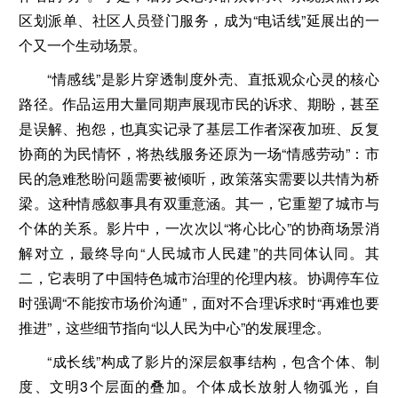
区划派单、社区人员登门服务，成为“电话线”延展出的一
个又一个生动场景。
“情感线”是影片穿透制度外壳、直抵观众心灵的核心
路径。作品运用大量同期声展现市民的诉求、期盼，甚至
是误解、抱怨，也真实记录了基层工作者深夜加班、反复
协商的为民情怀，将热线服务还原为一场“情感劳动”：市
民的急难愁盼问题需要被倾听，政策落实需要以共情为桥
梁。这种情感叙事具有双重意涵。其一，它重塑了城市与
个体的关系。影片中，一次次以“将心比心”的协商场景消
解对立，最终导向“人民城市人民建”的共同体认同。其
二，它表明了中国特色城市治理的伦理内核。协调停车位
时强调“不能按市场价沟通”，面对不合理诉求时“再难也要
推进”，这些细节指向“以人民为中心”的发展理念。
“成长线”构成了影片的深层叙事结构，包含个体、制
度、文明3个层面的叠加。个体成长放射人物弧光，自