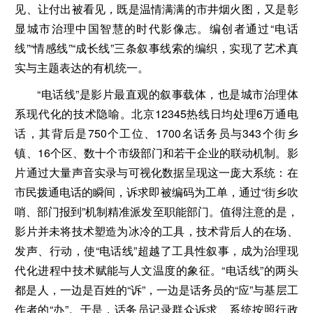
见、让付出被看见，既是温情满满的市井烟火图，又是彰
显城市治理中国智慧的时代影像志。编创者通过“电话
线”“情感线”“成长线”三条叙事线索的编织，实现了艺术真
实与主题表达的有机统一。
“电话线”是影片最直观的叙事载体，也是城市治理体
系现代化的技术隐喻。北京12345热线日均处理6万通电
话，其背后是750个工位、1700名话务员与343个街乡
镇、16个区、数十个市级部门和若干企业的联动机制。影
片通过大量声音实录与可视化数据呈现这一庞大系统：在
市民拨通电话的瞬间，诉求即被编码为工单，通过“街乡吹
哨、部门报到”机制精准派发至职能部门。值得注意的是，
影片并未将技术塑造为冰冷的工具，技术背后人的在场、
发声、行动，使“电话线”超越了工具性叙事，成为治理现
代化进程中技术赋能与人文温度的象征。“电话线”的两头
都是人，一边是百姓的“诉”，一边是话务员的“应”与基层工
作者的“办”。于是，话务员记录群众诉求、系统按照行政