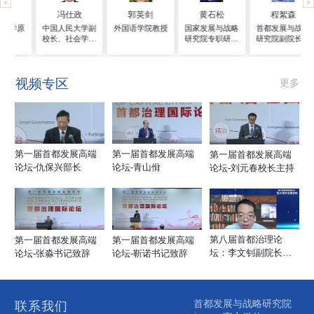
 伟
冯仕政
郭英剑
黄石松
程絮森
民大学原
中国人民大学副
外国语学院教授
国家发展与战略
首都发展与战略
长
校长、社会学院
研究院专职研究
研究院副院长、
教授
员
信息学院教授
视频专区
更多
第一届首都发展高端
第一届首都发展高端
第一届首都发展高端
论坛-仇保兴部长
论坛-青山佾
论坛-刘元春校长主持
第八届首都治理论
第一届首都发展高端
第一届首都发展高端
坛：李文钊副院长演
论坛-靳诺书记致辞
论坛-张淼书记致辞
讲
首都发展与战略研究院
联系我们